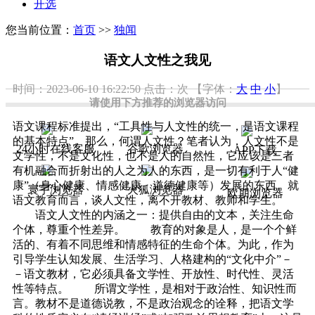
开选
您当前位置：
首页
>>
独闻
语文人文性之我见
时间：2023-06-10 16:22:50
点击：
次
【字体：
大
中
小
】
请使用下方推荐的浏览器访问
语文课程标准提出，“工具性与人文性的统一，是语文课程
的基本特点”。那么，何谓人文性？笔者认为，人文性不是
24小时在线客服
谷歌浏览器
APP下载
文学性，不是文化性，也不是人的自然性，它应该是三者
有机融合而折射出的人之为人的东西，是一切有利于人“健
康”（身心健康、情感健康、道德健康等）发展的东西。就
寰宇浏览器
火狐浏览器
欧朋浏览器
语文教育而言，谈人文性，离不开教材、教师和学生。
语文人文性的内涵之一：提供自由的文本，关注生命
个体，尊重个性差异。 教育的对象是人，是一个个鲜
活的、有着不同思维和情感特征的生命个体。为此，作为
引导学生认知发展、生活学习、人格建构的“文化中介”－
－语文教材，它必须具备文学性、开放性、时代性、灵活
性等特点。 所谓文学性，是相对于政治性、知识性而
言。教材不是道德说教，不是政治观念的诠释，把语文学