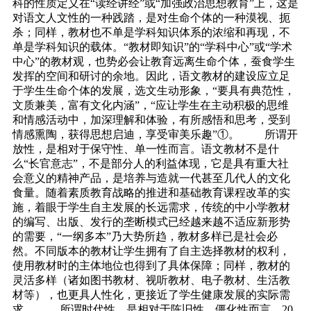
科的性质定义在“读经讲经”或“加强政治思想教育”上，这是
对语文人文性的一种践踏，是对生命个体的一种漠视、扼
杀；同样，教材也不单是学科知识体系的浓缩和再现，不
单是学科知识的载体。“教材即知识”的“学科中心”或“学术
中心”的教材观，也势必会让教育远离生命个体，蚕食学生
发挥的空间和研讨的余地。因此，语文教材的建设应立足
于学生生命个体的发展，选文生动形象，“要具有典范性，
文质兼美，富有文化内涵”，“应让学生在主动积极的思维
和情感活动中，加深理解和体验，有所感悟和思考，受到
情感熏陶，获得思想启迪，享受审美乐趣”①。 所谓开
放性，是相对于保守性、单一性而言。语文教材不是什
么“长官意志”，不是部分人的利益体现，它是具有重大社
会意义的精神产品，是培养与造就一代甚至几代人的文化
食量。随着素质教育战略的推进和基础教育课程改革的实
施，着眼于学生自主发展的长远需求，传统的中小学教材
的编写、出版、发行的垄断模式已经越来越不适应新形势
的需要，“一纲多本”乃大势所趋，教材多样已是社会必
然。不同版本的教材让学生拥有了自主选择教材的权利，
使用教材时的主体地位也得到了具体保障；同样，教材的
灵活多样（诸如图书教材、视听教材、电子教材、生活教
材等），也更具人性化，更接近了学生健康发展的实际需
求。 所谓时代性，是相对于陈旧性、僵化性而言。20