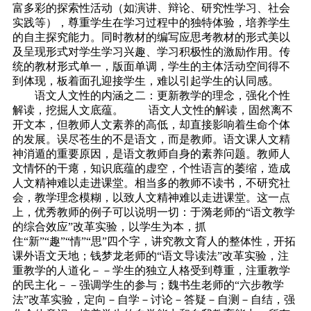
富多彩的探索性活动（如演讲、辩论、研究性学习、社会
实践等），尊重学生在学习过程中的独特体验，培养学生
的自主探究能力。同时教材的编写应思考教材的形式美以
及呈现形式对学生学习兴趣、学习积极性的激励作用。传
统的教材形式单一，版面单调，学生的主体活动空间得不
到体现，板着面孔迎接学生，难以引起学生的认同感。
语文人文性的内涵之二：更新教学的理念，强化个性
解读，挖掘人文底蕴。 语文人文性的解读，固然离不
开文本，但教师人文素养的高低，却直接影响着生命个体
的发展。误尽苍生的不是语文，而是教师。语文课人文精
神消遁的重要原因，是语文教师自身的素养问题。教师人
文情怀的干瘪，知识底蕴的虚空，个性语言的萎缩，造成
人文精神难以走进课堂。相当多的教师不读书，不研究社
会，教学理念模糊，以致人文精神难以走进课堂。这一点
上，优秀教师的例子可以说明一切：于漪老师的“语文教学
的综合效应”改革实验，以学生为本，抓
住“新”“趣”“情”“思”四个字，讲究教文育人的整体性，开拓
课外语文天地；钱梦龙老师的“语文导读法”改革实验，注
重教学的人道化－－学生的独立人格受到尊重，注重教学
的民主化－－强调学生的参与；魏书生老师的“六步教学
法”改革实验，定向－自学－讨论－答疑－自测－自结，强