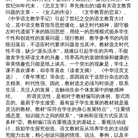
世纪90年代末，《北京文学》率先推出的3篇有关语文教育
问题的文章－－《女儿的作业》、《文学教育的悲哀》、
《中学语文教学手记》引起了世纪之交的语文教育大讨
论，其中语文教育指导思想僵化，缺乏时代精神，固守极
左时代遗留下来的陈旧思想，用统一的思维模式扼杀学生
个性和创造性的发展问题；现行教材、教学参考书的内容
陈旧落后，不适应时代要求问题首当其冲。教材选文时代
性不强，缺少“源头活水”，就难以引起学生的共鸣，不能
激发学生研读文本的兴趣，培养高尚的道德情操和健康的
审美情趣也只能是纸上谈兵。一个突出的现象是，学生上
课不喜欢课本，却非常喜欢《读者文摘》、《中华活页文
选》、《青年博览》等杂志，原因就在于这部分杂志的选
文精美、时代性强。因此，教材选文必须与时俱进，联系
生活，关注人的发展，去触动生命个体发展中的敏感神
经。 所谓灵活性，是相对于教材编写的体例、形式而
言的。最易于学生接受、最有益于学生发展的教材就是最
灵活的教材。教材“应符合学生的身心发展特点”，“注重情
感态度、知识能力之间的联系”，“体例和呈现方式应灵活
多样”②。教材编订应在重视选文的基础上，重视活动设
计，鼓励学生探究创造。语文教材应从培养学生的主动探
究能力出发，精心创设问题的情境、说法、事例，以及丰