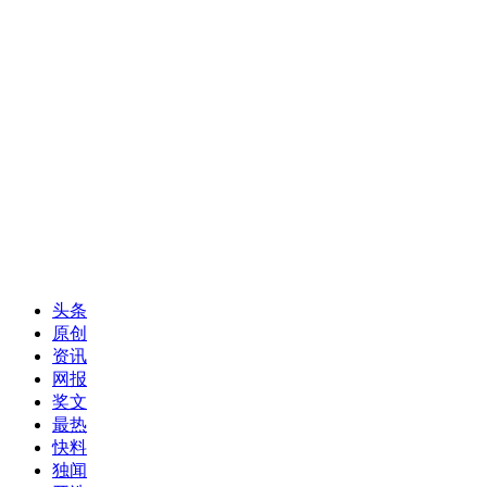
头条
原创
资讯
网报
奖文
最热
快料
独闻