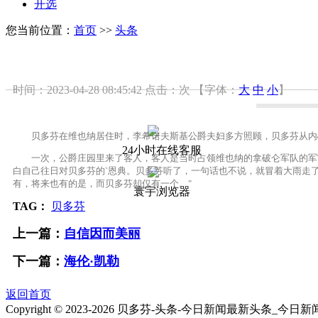
开选
您当前位置：
首页
>>
头条
时间：2023-04-28 08:45:42
点击：
次
【字体：
大
中
小
】
贝多芬在维也纳居住时，李希诺夫斯基公爵夫妇多方照顾，贝多芬从内心
24小时在线客服
一次，公爵庄园里来了客人，客人是当时占领维也纳的拿破仑军队的军官
白自己往日对贝多芬的`恩典。贝多芬听了，一句话也不说，就冒着大雨走
有，将来也有的是，而贝多芬却仅有一个。"
寰宇浏览器
TAG：
贝多芬
上一篇：
自信因而美丽
下一篇：
海伦·凯勒
返回首页
Copyright © 2023-
2026 贝多芬-头条-今日新闻最新头条_今