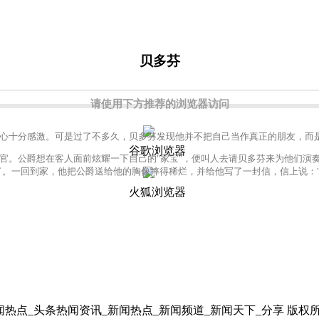
贝多芬
请使用下方推荐的浏览器访问
十分感激。可是过了不多久，贝多芬发现他并不把自己当作真正的朋友，而是
谷歌浏览器
。公爵想在客人面前炫耀一下自己的"家宝"，便叫人去请贝多芬来为他们演奏
了。一回到家，他把公爵送给他的胸像摔得稀烂，并给他写了一封信，信上说：
火狐浏览器
日新闻热点_头条热闻资讯_新闻热点_新闻频道_新闻天下_分享 版权