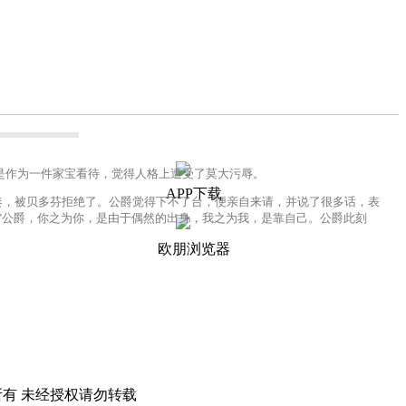
作为一件家宝看待，觉得人格上遭受了莫大污辱。
APP下载
，被贝多芬拒绝了。公爵觉得下不了台，便亲自来请，并说了很多话，表
"公爵，你之为你，是由于偶然的出身，我之为我，是靠自己。公爵此刻
欧朋浏览器
所有 未经授权请勿转载